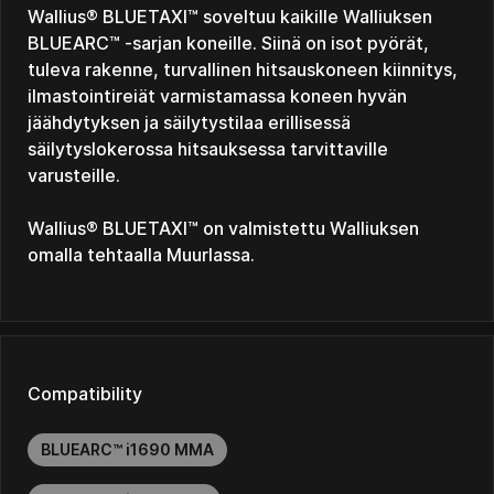
Wallius® BLUETAXI™ soveltuu kaikille Walliuksen
BLUEARC™ -sarjan koneille. Siinä on isot pyörät,
tuleva rakenne, turvallinen hitsauskoneen kiinnitys,
ilmastointireiät varmistamassa koneen hyvän
jäähdytyksen ja säilytystilaa erillisessä
säilytyslokerossa hitsauksessa tarvittaville
varusteille.
Wallius® BLUETAXI™ on valmistettu Walliuksen
omalla tehtaalla Muurlassa.
Compatibility
BLUEARC™ i1690 MMA