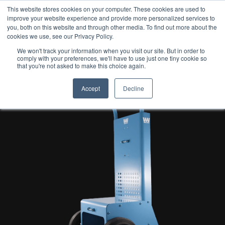
This website stores cookies on your computer. These cookies are used to
improve your website experience and provide more personalized services to
OSTA
you, both on this website and through other media. To find out more about the
cookies we use, see our Privacy Policy.
We won't track your information when you visit our site. But in order to
comply with your preferences, we'll have to use just one tiny cookie so
that you're not asked to make this choice again.
Accept
Decline