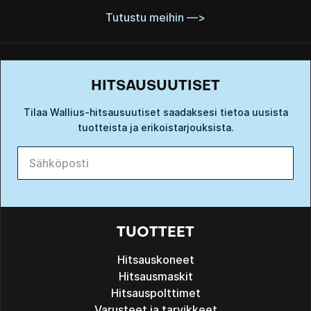
Tutustu meihin —>
HITSAUSUUTISET
Tilaa Wallius-hitsausuutiset saadaksesi tietoa uusista
tuotteista ja erikoistarjouksista.
TUOTTEET
Hitsauskoneet
Hitsausmaskit
Hitsauspolttimet
Varusteet ja tarvikkeet