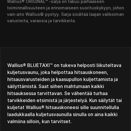
Wallius® ORIGINAL™ -sarja on takuu parhaaseen
toiminnallisuuteen ja erinomaiseen suorituskykyyn, johon
vain aito Wallius© pystyy. Sarja sisältää laajan valikoiman
varusteita, varaosia ja tarvikkeita.
Wallius® BLUETAXI™ on tukeva helposti liikuteltava
kuljetusvaunu, joka helpottaa hitsauskoneen,
hitsausvarusteiden ja kaasupullon kuljettamista ja
säilyttämistä. Saat siihen mahtumaan kaikki
hitsauksessa tarvittavan. Se vähentää turhaa
tarvikkeiden etsimistä ja järjestelyä. Kun säilytät tai
kuljetat Wallius® hitsauskoneesi sille suunnitellulla
laadukkaalla kuljetusvaunulla sinulla on aina kaikki
valmiina silloin, kun tarvitset.