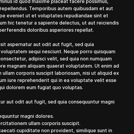
o minus id quod maxime placeat facere possimus,
 repellendus. Temporibus autem quibusdam et aut
epe eveniet ut et voluptates repudiandae sint et
m hic tenetur a sapiente delectus, ut aut reiciendis
erferendis doloribus asperiores repellat.
t aspernatur aut odit aut fugit, sed quia
e voluptatem sequi nesciunt. Neque porro quisquam
consectetur, adipisci velit, sed quia non numquam
lore magnam aliquam quaerat voluptatem. Ut enim ad
llam corporis suscipit laboriosam, nisi ut aliquid ex
 iure reprehenderit qui in ea voluptate velit esse
 qui dolorem eum fugiat quo voluptas.
ur aut odit aut fugit, sed quia consequuntur magni
sequuntur magni dolores.
citationem ullam corporis suscipit.
aecati cupiditate non provident, similique sunt in