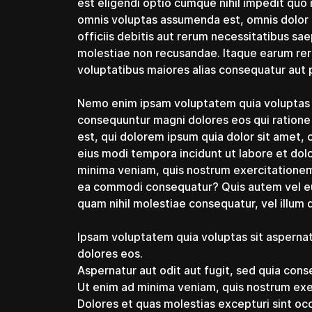
est eligendi optio cumque nihil impedit qu
omnis voluptas assumenda est, omnis dolor
officiis debitis aut rerum necessitatibus sa
molestiae non recusandae. Itaque earum reru
voluptatibus maiores alias consequatur aut p
Nemo enim ipsam voluptatem quia voluptas si
consequuntur magni dolores eos qui ration
est, qui dolorem ipsum quia dolor sit amet, 
eius modi tempora incidunt ut labore et do
minima veniam, quis nostrum exercitationem u
ea commodi consequatur? Quis autem vel eum
quam nihil molestiae consequatur, vel illum
Ipsam voluptatem quia voluptas sit aspernat
dolores eos.
Aspernatur aut odit aut fugit, sed quia con
Ut enim ad minima veniam, quis nostrum exer
Dolores et quas molestias excepturi sint occ