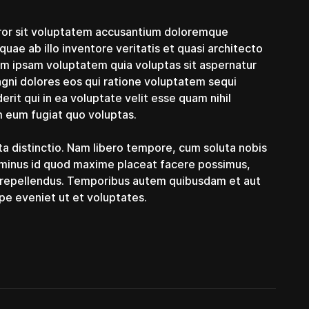
error sit voluptatem accusantium doloremque
ae ab illo inventore veritatis et quasi architecto
im ipsam voluptatem quia voluptas sit aspernatur
agni dolores eos qui ratione voluptatem sequi
rit qui in ea voluptate velit esse quam nihil
m eum fugiat quo voluptas.
ta distinctio. Nam libero tempore, cum soluta nobis
o minus id quod maxime placeat facere possimus,
 repellendus. Temporibus autem quibusdam et aut
epe eveniet ut et voluptates.