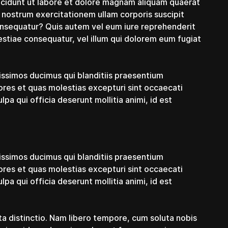
cidunt ut labore et dolore magnam aliquam quaerat
 nostrum exercitationem ullam corporis suscipit
onsequatur? Quis autem vel eum iure reprehenderit
lestiae consequatur, vel illum qui dolorem eum fugiat
issimos ducimus qui blanditiis praesentium
ores et quas molestias excepturi sint occaecati
lpa qui officia deserunt mollitia animi, id est
issimos ducimus qui blanditiis praesentium
ores et quas molestias excepturi sint occaecati
lpa qui officia deserunt mollitia animi, id est
ta distinctio. Nam libero tempore, cum soluta nobis