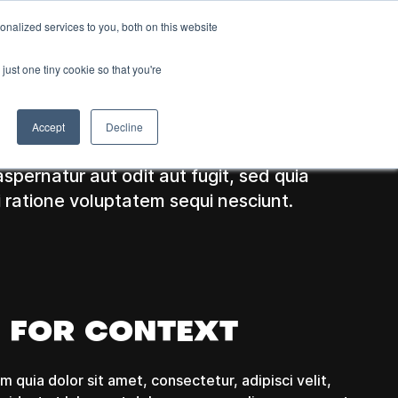
nalized services to you, both on this website
ta
EN
just one tiny cookie so that you're
 natus error sit voluptatem accusantium
periam, eaque ipsa quae ab illo inventore
Accept
Decline
e vitae dicta sunt explicabo. Nemo enim
spernatur aut odit aut fugit, sed quia
 ratione voluptatem sequi nesciunt.
G FOR CONTEXT
quia dolor sit amet, consectetur, adipisci velit,