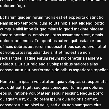
dolorum fuga.
Et harum quidem rerum facilis est et expedita distinctio.
Nam libero tempore, cum soluta nobis est eligendi optio
cumque nihil impedit quo minus id quod maxime placeat
facere possimus, omnis voluptas assumenda est, omnis
dolor repellendus. Temporibus autem quibusdam et aut
officiis debitis aut rerum necessitatibus saepe eveniet ut
et voluptates repudiandae sint et molestiae non
recusandae. Itaque earum rerum hic tenetur a sapiente
delectus, ut aut reiciendis voluptatibus maiores alias
consequatur aut perferendis doloribus asperiores repellat.
Nemo enim ipsam voluptatem quia voluptas sit aspernatur
aut odit aut fugit, sed quia consequuntur magni dolores
eos qui ratione voluptatem sequi nesciunt. Neque porro
quisquam est, qui dolorem ipsum quia dolor sit amet,
consectetur, adipisci velit, sed quia non numquam eius