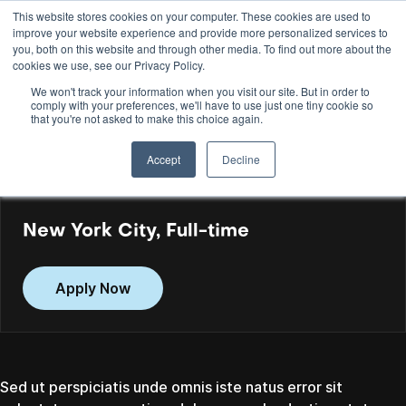
This website stores cookies on your computer. These cookies are used to
improve your website experience and provide more personalized services to
EN
you, both on this website and through other media. To find out more about the
cookies we use, see our Privacy Policy.
We won't track your information when you visit our site. But in order to
comply with your preferences, we'll have to use just one tiny cookie so
that you're not asked to make this choice again.
SENIOR FRONT-
Accept
Decline
END DEVELOPER
New York City
,
Full-time
Apply Now
Sed ut perspiciatis unde omnis iste natus error sit