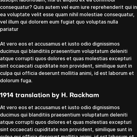
consequatur? Quis autem vel eum iure reprehenderit qui in
ea voluptate velit esse quam nihil molestiae consequatur,
vel illum qui dolorem eum fugiat quo voluptas nulla
pariatur
At vero eos et accusamus et iusto odio dignissimos
ducimus qui blanditiis praesentium voluptatum deleniti
atque corrupti quos dolores et quas molestias excepturi
sint occaecati cupiditate non provident, similique sunt in
culpa qui officia deserunt mollitia animi, id est laborum et
dolorum fuga.
1914 translation by H. Rackham
At vero eos et accusamus et iusto odio dignissimos
ducimus qui blanditiis praesentium voluptatum deleniti
atque corrupti quos dolores et quas molestias excepturi
sint occaecati cupiditate non provident, similique sunt in
culpa qui officia deserunt mollitia animi, id est laborum et