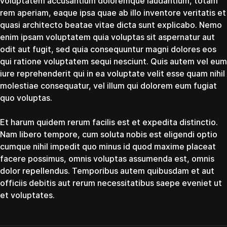
voluptatem accusantium doloremque laudantium, totam
rem aperiam, eaque ipsa quae ab illo inventore veritatis et
quasi architecto beatae vitae dicta sunt explicabo. Nemo
enim ipsam voluptatem quia voluptas sit aspernatur aut
odit aut fugit, sed quia consequuntur magni dolores eos
qui ratione voluptatem sequi nesciunt. Quis autem vel eum
iure reprehenderit qui in ea voluptate velit esse quam nihil
molestiae consequatur, vel illum qui dolorem eum fugiat
quo voluptas.
Et harum quidem rerum facilis est et expedita distinctio.
Nam libero tempore, cum soluta nobis est eligendi optio
cumque nihil impedit quo minus id quod maxime placeat
facere possimus, omnis voluptas assumenda est, omnis
dolor repellendus. Temporibus autem quibusdam et aut
officiis debitis aut rerum necessitatibus saepe eveniet ut
et voluptates.